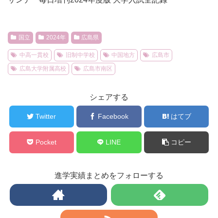
国立
2024年
広島県
中高一貫校
旧制中学校
中国地方
広島市
広島大学附属高校
広島市南区
シェアする
Twitter
Facebook
はてブ
Pocket
LINE
コピー
進学実績まとめをフォローする