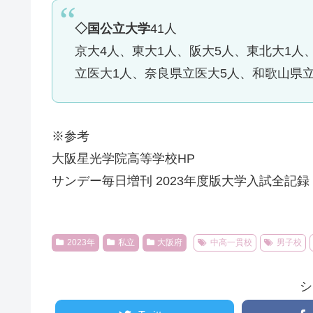
◇国公立大学
41人
京大4人、東大1人、阪大5人、東北大1人
立医大1人、奈良県立医大5人、和歌山県立
※参考
大阪星光学院高等学校HP
サンデー毎日増刊 2023年度版大学入試全記録
2023年
私立
大阪府
中高一貫校
男子校
シ